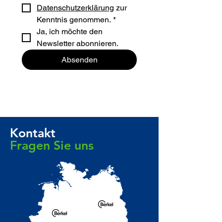
Datenschutzerklärung
 zur 
Kenntnis genommen.
*
Ja, ich möchte den 
Newsletter abonnieren.
Absenden
Seit 1847 ununterbrochen im Besitz 
der gleichen Familie, gegründet vom 
Ur ur ur- Großvater der jüngsten....
Kontakt
Fragen Sie uns