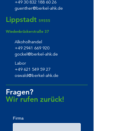
+49 30 832 188 60 26
guenther@berkel-ahk.de
Lippstadt
59555
Wiedenbrückerstraße 37
Alkoholhandel
+49 2941 669 920
gockel@berkel-ahk.de
Labor
+49 621 549 59 27
oswald@berkel-ahk.de
Fragen?
Wir rufen zurück!
Firma