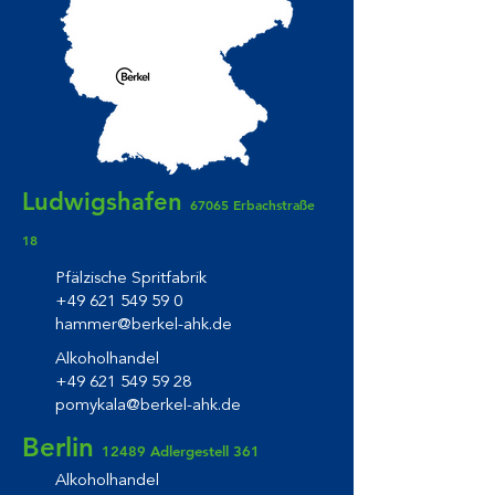
Ludwigshafen
67065 Erbachstraße
18
Pfälzische Spritfabrik
+49 621 549 59 0
hammer@berkel-ahk.de
Alkoholhandel
+49 621 549 59 28
pomykala@berkel-ahk.de
Berlin
12489 Adlergestell 361
Alkoholhandel