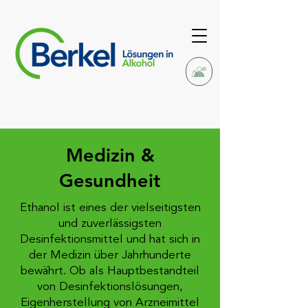
Medizin &
Gesundheit
Ethanol ist eines der vielseitigsten
und zuverlässigsten
Desinfektionsmittel und hat sich in
der Medizin über Jahrhunderte
bewährt. Ob als Hauptbestandteil
von Desinfektionslösungen,
Eigenherstellung von Arzneimittel