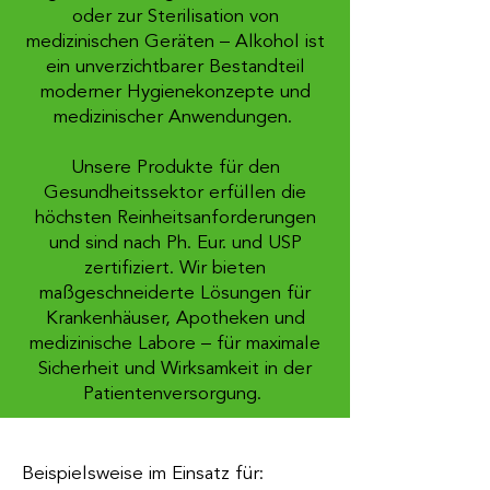
oder zur Sterilisation von
medizinischen Geräten – Alkohol ist
ein unverzichtbarer Bestandteil
moderner Hygienekonzepte und
medizinischer Anwendungen.
Unsere Produkte für den
Gesundheitssektor erfüllen die
höchsten Reinheitsanforderungen
und sind nach Ph. Eur. und USP
zertifiziert. Wir bieten
maßgeschneiderte Lösungen für
Krankenhäuser, Apotheken und
medizinische Labore – für maximale
Sicherheit und Wirksamkeit in der
Patientenversorgung. ​
Beispielsweise im Einsatz für:​​