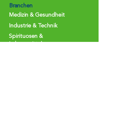
Branchen
Medizin & Gesundheit
Industrie & Technik
Spirituosen &
Lebensmittel
Pharmazie
Kosmetik
Chemie
Kontakt
Berkel Unternehmungen
GmbH & Co. KG
Erbachstr. 18
67065 Ludwigshafen