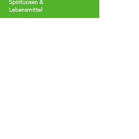
Spirituosen &
Lebensmittel
Pharmazie
Kosmetik
Chemie
Kontakt
Berkel Unternehmungen
GmbH & Co. KG
Erbachstr. 18
67065 Ludwigshafen
+49 621 549 59 0
hammer@berkel-ahk.de